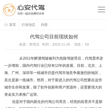
首页
行业动态
内容
代驾公司目前现状如何
来源：管理员 时间：2023-11-20 浏览：
59
从2011年醉酒驾驶被列为危险驾驶罪后，代驾需求进
一步增加，国内代驾行业已经有12年的发展。目前，北京、上
海、广州、深圳等一线城市仍是代驾市场竞争最激烈的地区，
其次是新一线城市。然而，对于新进入的代驾公司想要在这些
城市生存和发展，除了软件创新和用户资源外，还需要强大的
资金实力来推广运营。
但是对于国内新生的代驾公司而言，经营的前景并不是那