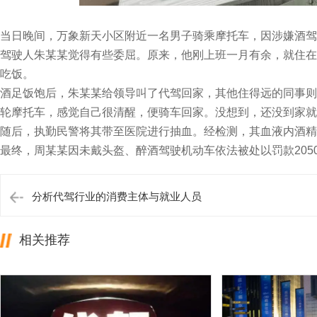
当日晚间，万象新天小区附近一名男子骑乘摩托车，因涉嫌酒驾
驾驶人朱某某觉得有些委屈。原来，他刚上班一月有余，就住在
吃饭。
酒足饭饱后，朱某某给领导叫了代驾回家，其他住得远的同事则
轮摩托车，感觉自己很清醒，便骑车回家。没想到，还没到家就被正
随后，执勤民警将其带至医院进行抽血。经检测，其血液内酒精检测
最终，周某某因未戴头盔、醉酒驾驶机动车依法被处以罚款20
分析代驾行业的消费主体与就业人员
相关推荐