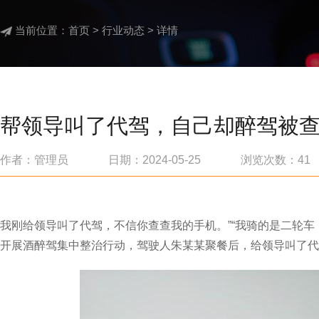
当前位置：
首页
>
行业动态
> 详情
帮领导叫了代驾，自己却醉驾被
作者：管理员 日期：2024-05-25 浏览次数：
41
我刚给领导叫了代驾，不信你查查我的手机。”“我骑的是二轮车
开展酒醉驾集中整治行动，驾驶人朱某某聚餐后，给领导叫了代