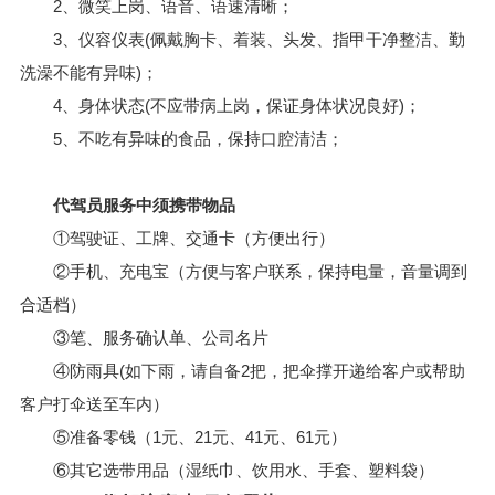
2、微笑上岗、语音、语速清晰；
3、仪容仪表(佩戴胸卡、着装、头发、指甲干净整洁、勤
洗澡不能有异味)；
4、身体状态(不应带病上岗，保证身体状况良好)；
5、不吃有异味的食品，保持口腔清洁；
代驾员服务中须携带物品
①驾驶证、工牌、交通卡（方便出行）
②手机、充电宝（方便与客户联系，保持电量，音量调到
合适档）
③笔、服务确认单、公司名片
④防雨具(如下雨，请自备2把，把伞撑开递给客户或帮助
客户打伞送至车内）
⑤准备零钱（1元、21元、41元、61元）
⑥其它选带用品（湿纸巾、饮用水、手套、塑料袋）