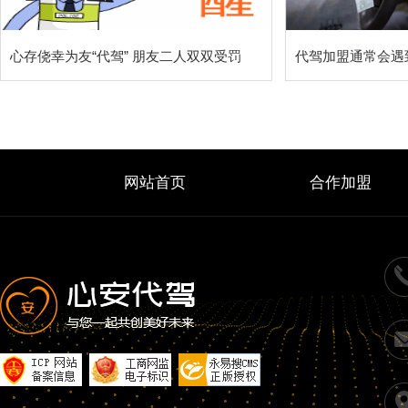
心存侥幸为友“代驾” 朋友二人双双受罚
代驾加盟通常会遇
网站首页
合作加盟