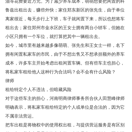
油等花费要近万元。为了减少养车成本，萌萌想要把闲置的科
鲁兹出租出去，赚些外快；家住郑东新区的张先生，由于单位
离家很近，每天步行上下班，车子就闲置下来，所以也想将车
租出去；家住郑州市金水区的王女士拥有两台小轿车，但她在
小区只拥有一个车位，就打算把其中一辆租出去。
如今，城市里有越来越多像萌萌、张先生和王女士一样，名下
拥有闲置私家车的市民，由于不想出售又不想承担额外的养车
成本，许多车主开始考虑出租闲置车辆。但有些车主也担心，
将私家车租给他人这种行为合法吗？会不会有什么风险？
律师
租给特定个人不违法，但暗藏风险
对于这些车主的担心，河南明商律师事务所合伙人田慧峰律师
明确表示，将私家车租给特定的个人或单位是合法的，因为它
不属非法营运。
把车出租是将物权中的使用权出租，与提供营运服务是有区别