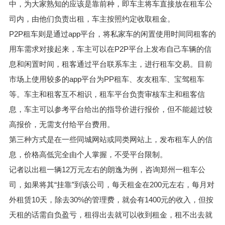
中，为大家熟知的应该是靠前种，即车主将车直接放在租车公
司内，由他们负责出租，车主按照约定收取租金。
P2P租车则是通过app平台，将私家车的闲置使用时间同租客的
用车需求对接起来，车主可以在P2P平台上发布自己车辆的信
息和闲置时间，租客通过平台联系车主，进行租车交易。目前
市场上使用较多的app平台为PP租车、友友租车、宝驾租车
等。车主和租客互不相识，租车平台负责审核车主和租客信
息，车主可以参考平台给出的指导价进行报价，但不能超过较
高报价，无需支付给平台费用。
第三种方式是在一些同城网站或同类网站上，发布租车人的信
息，价格高低完全由个人掌握，不受平台限制。
记者以出租一辆12万元左右的朗逸为例，咨询郑州一租车公
司，如果将其“挂靠”到该公司，每天租金在200元左右，每月对
外租赁10天，除去30%的管理费，就会有1400元的收入，但按
天租的话需自负盈亏，租得出去就可以收到租金，租不出去就