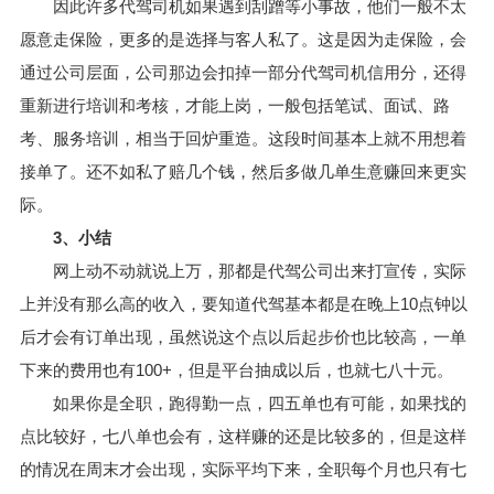
因此许多代驾司机如果遇到刮蹭等小事故，他们一般不太
愿意走保险，更多的是选择与客人私了。这是因为走保险，会
通过公司层面，公司那边会扣掉一部分代驾司机信用分，还得
重新进行培训和考核，才能上岗，一般包括笔试、面试、路
考、服务培训，相当于回炉重造。这段时间基本上就不用想着
接单了。还不如私了赔几个钱，然后多做几单生意赚回来更实
际。
3、小结
网上动不动就说上万，那都是代驾公司出来打宣传，实际
上并没有那么高的收入，要知道代驾基本都是在晚上10点钟以
后才会有订单出现，虽然说这个点以后起步价也比较高，一单
下来的费用也有100+，但是平台抽成以后，也就七八十元。
如果你是全职，跑得勤一点，四五单也有可能，如果找的
点比较好，七八单也会有，这样赚的还是比较多的，但是这样
的情况在周末才会出现，实际平均下来，全职每个月也只有七